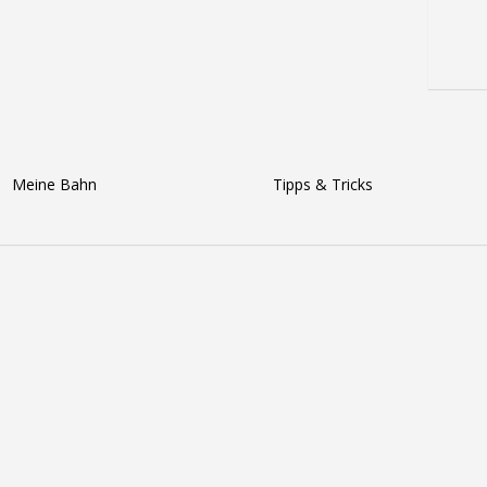
Meine Bahn
Tipps & Tricks